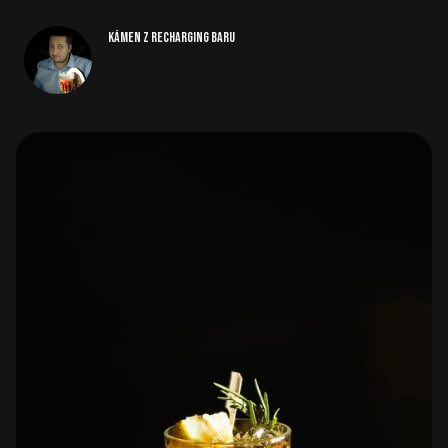
Kámen z Recharging baru