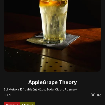
AppleGrape Theory
3cl Metaxa 12°, Jablečný džus, Soda, Citron, Rozmarýn
90
30
cl
Kč