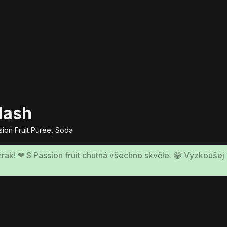
lash
ion Fruit Puree, Soda
rak! ❤ S Passion fruit chutná všechno skvěle. 😁 Vyzkoušej a