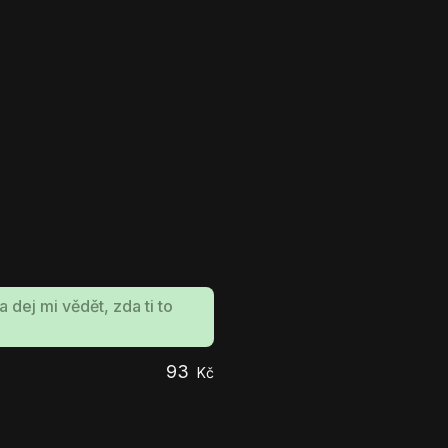
 dej mi vědět, zda ti to
93
Kč