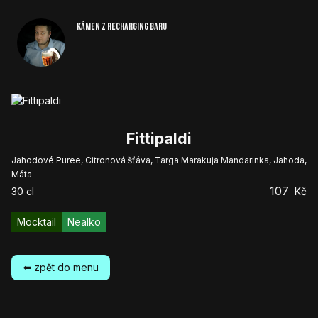
Kámen z Recharging baru
Fittipaldi
Jahodové Puree, Citronová šťáva, Targa Marakuja Mandarinka, Jahoda,
Máta
107
30
cl
Kč
Mocktail
Nealko
⬅️ zpět do menu