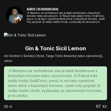
Kámen z Recharging baru
🍋 Nemohu se rozhodnout zda je lepší kombinace s klasickým
tonicem nebo zázvorovým. 😉 Pokud máš raději hořký Gin&Tonic,
poruč si na baru namíchat tento drink s klasickým tonicem. Jestli
tvůj jazýček 😜 raději sladší chutě, vyzkoušej se zázvorovým
tonicem, je to pecka.
Gin & Tonic Sicil Lemon
4cl Gordon´s Sicilský Citron, Targa Tonic (klasický nebo zázvorový),
citron
🍋 Nemohu se rozhodnout zda je lepší kombinace s
klasickým tonicem nebo zázvorovým. 😉 Pokud máš
raději hořký Gin&Tonic, poruč si na baru namíchat
tento drink s klasickým tonicem. Jestli tvůj jazýček 😜
raději sladší chutě, vyzkoušej se zázvorovým tonicem,
je to pecka.
97
30
cl
Kč