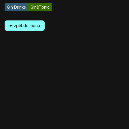
Gin Drinks
Gin&Tonic
⬅️ zpět do menu