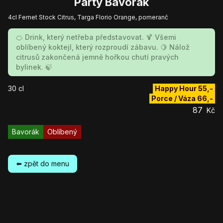
Párty Bavorák
4cl Fernet Stock Citrus, Targa Florio Orange, pomeranč
🍊 Drink, který netřeba představovat. 🍹 Všemi
oblíbený koktejl, který rozproudí zábavu. 🍋 Nálož
citrusů zakončená jemně hořkou chutí pravých
bylinek. 🍃
30
cl
Happy Hour
55
,-
Porce / Váza
66
,-
87
Kč
Bavorák
Oblíbený
⬅️ zpět do menu