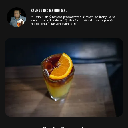
Kámen z Recharging baru
🍊 Drink, který netřeba představovat. 🍹 Všemi oblíbený koktejl,
který rozproudí zábavu. 🍋 Nálož citrusů zakončená jemně
hořkou chutí pravých bylinek. 🍃