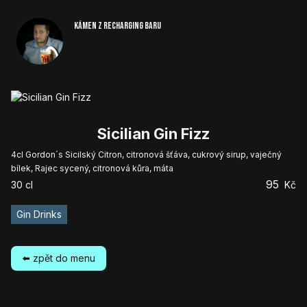
Kámen z Recharging baru
Sicilian Gin Fizz
4cl Gordon´s Sicilský Citron, citronová šťáva, cukrový sirup, vaječný
bílek, Rajec sycený, citronová kůra, máta
95
30
cl
Kč
Gin Drinks
⬅️ zpět do menu