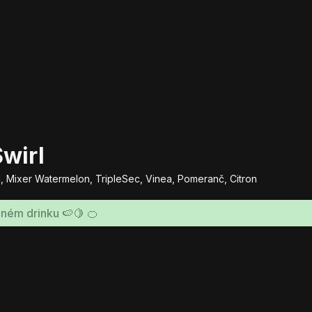
wirl
, Mixer Watermelon, TripleSec, Vinea, Pomeranč, Citron
ném drinku 🍉🍋 🍊