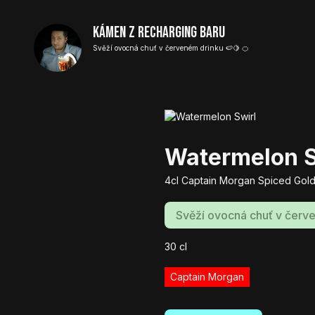
Kámen z Recharging baru
Svěží ovocná chuť v červeném drinku 🍉🍋 🍊
Watermelon S
4cl Captain Morgan Spiced Gold
Svěží ovocná chuť v červe
30
cl
Captain Morgan