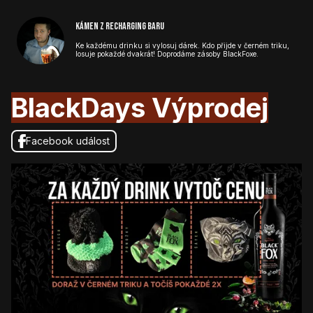
Kámen z Recharging baru
Ke každému drinku si vylosuj dárek. Kdo přijde v černém triku,
losuje pokaždé dvakrát! Doprodáme zásoby BlackFoxe.
BlackDays Výprodej
Facebook událost