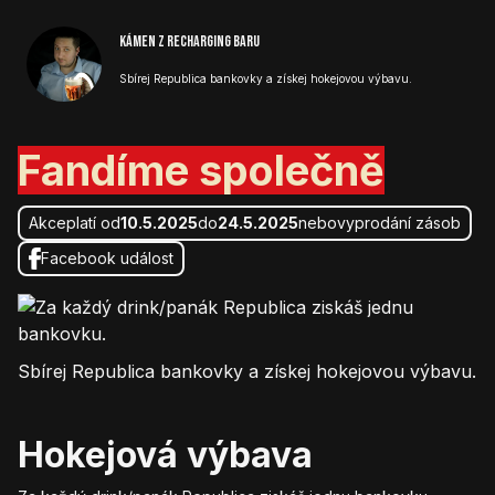
Kámen z Recharging baru
Sbírej Republica bankovky a získej hokejovou výbavu.
Fandíme společně
Akce
platí od
10.5.2025
do
24.5.2025
nebo
vyprodání zásob
Facebook událost
Sbírej Republica bankovky a získej hokejovou výbavu.
Hokejová výbava