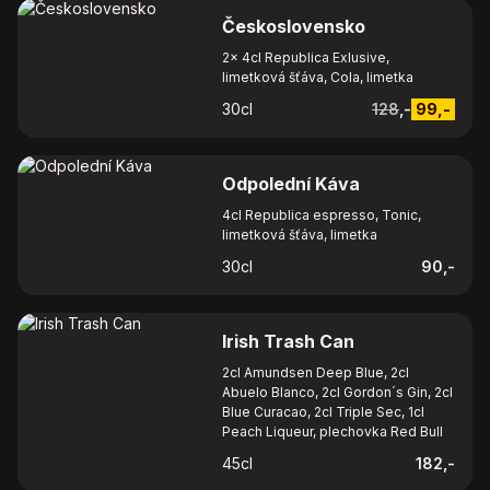
Československo
2x 4cl Republica Exlusive,
limetková šťáva, Cola, limetka
30
cl
128
,-
99
,-
Odpolední Káva
4cl Republica espresso, Tonic,
limetková šťáva, limetka
30
cl
90
,-
Irish Trash Can
2cl Amundsen Deep Blue, 2cl
Abuelo Blanco, 2cl Gordon´s Gin, 2cl
Blue Curacao, 2cl Triple Sec, 1cl
Peach Liqueur, plechovka Red Bull
45
cl
182
,-