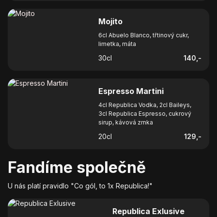
Mojito
6cl Abuelo Blanco, třtinový cukr,
limetka, máta
30
cl
140
,-
Espresso Martini
4cl Republica Vodka, 2cl Baileys,
3cl Republica Espresso, cukrový
sirup, kávová zrnka
20
cl
129
,-
Fandíme společně
U nás platí pravidlo "Co gól, to 1x Republica!"
Republica Exlusive