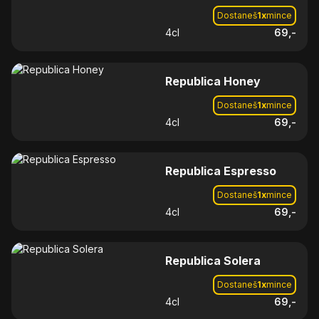
Dostaneš
1
x
mince
4
cl
69
,-
Republica Honey
Dostaneš
1
x
mince
4
cl
69
,-
Republica Espresso
Dostaneš
1
x
mince
4
cl
69
,-
Republica Solera
Dostaneš
1
x
mince
4
cl
69
,-