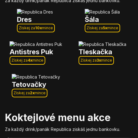
Za každý drink/panák Republica ziskáš jednu bankovku.
Dres
Šála
Získej za
10
x
mince
Získej za
5
x
mince
Antistres Puk
Tleskačka
Získej za
4
x
mince
Získej za
3
x
mince
Tetovačky
Získej za
2
x
mince
Koktejlové menu akce
Za každý drink/panák Republica ziskáš jednu bankovku.