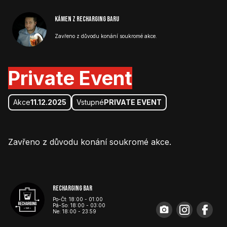
Kámen z Recharging baru
Zavřeno z důvodu konání soukromé akce.
Private Event
Akce
11.12.2025
Vstupné
PRIVATE EVENT
Zavřeno z důvodu konání soukromé akce.
Recharging bar
Po-Čt: 18:00 - 01:00
Pá-So: 18:00 - 03:00
photo_camera
Ne: 18:00 - 23:59