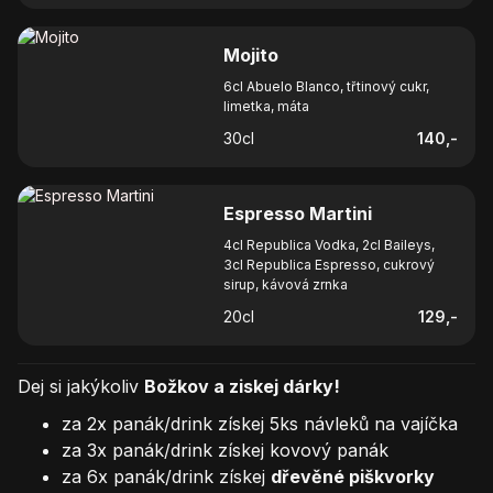
Mojito
6cl Abuelo Blanco, třtinový cukr,
limetka, máta
30
cl
140
,-
Espresso Martini
4cl Republica Vodka, 2cl Baileys,
3cl Republica Espresso, cukrový
sirup, kávová zrnka
20
cl
129
,-
Dej si jakýkoliv
Božkov a ziskej dárky!
za 2x panák/drink získej 5ks návleků na vajíčka
za 3x panák/drink získej kovový panák
za 6x panák/drink získej
dřevěné piškvorky