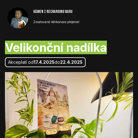
Kámen z Recharging baru
Zmalované Velikonoce přejeme!
Velikonční nadílka
Akce
platí od
17.4.2025
do
22.4.2025