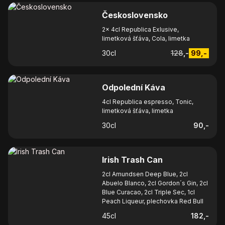
Československo
2x 4cl Republica Exlusive,
limetková šťáva, Cola, limetka
30
cl
128
,-
99
,-
Odpolední Káva
4cl Republica espresso, Tonic,
limetková šťáva, limetka
30
cl
90
,-
Irish Trash Can
2cl Amundsen Deep Blue, 2cl
Abuelo Blanco, 2cl Gordon´s Gin, 2cl
Blue Curacao, 2cl Triple Sec, 1cl
Peach Liqueur, plechovka Red Bull
45
cl
182
,-