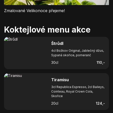
Zmalované Velikonoce přejeme!
Koktejlové menu akce
Štrůdl
4cl Božkov Original, Jablečný džus,
Sypaná skořice, pomeranč
30
cl
110
,-
Tiramisu
3cl Republica Espresso, 2cl Baileys,
Cointeau, Royal Crown Cola,
Skořice
20
cl
124
,-